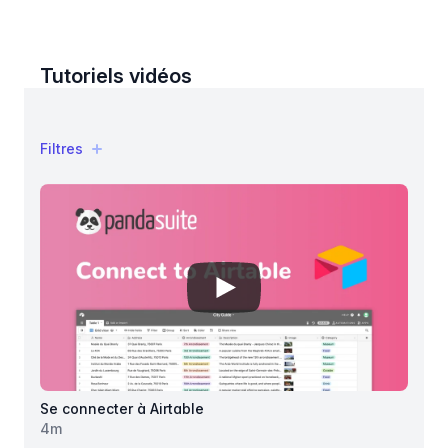
Tutoriels vidéos
Filtres
Filtres
Products
View details for
Se connecter à
Se connecter à Airtable
4
m