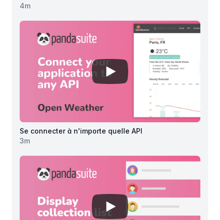
4
m
View details for
Se connecter à
Se connecter à n'importe quelle API
3
m
View details for
Afficher une co