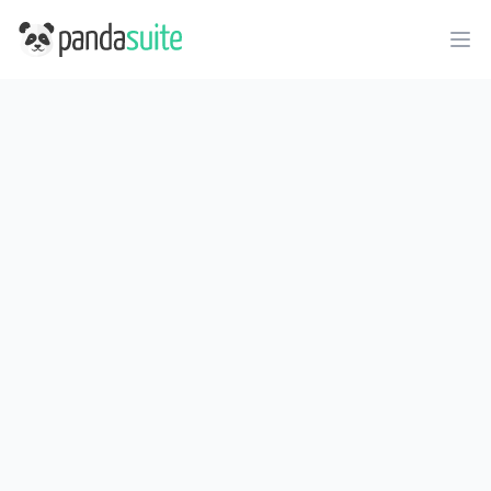
PandaSuite
Ope